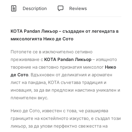
Description
Reviews
KOTA Pandan Ликьор – създаден от легендата в
миксологията Нико де Сото
Потопете се в изключително сетивно
преживяване с
KOTA Pandan Ликьор
– изящното
творение на световно признатия миксолог
Нико
де Сото
. Вдъхновен от деликатния и ароматен
лист на пандана, KOTA съчетава традиция и
иновация, за да ви предложи наистина уникален и
пленителен вкус.
Нико де Сото, известен с това, че разширява
границите на коктейлното изкуство, е създал този
ликьор, за да улови перфектно свежестта на