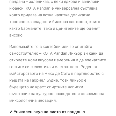
пандана – зеленикав, с леки ядкови и ванилови
нюанси. KOTA Pandan е универсална съставка,
която придава на всяка напитка деликатна
тропическа сладост и билкова сложност, които
както барманите, така и ценителите ще оценят
високо.
Използвайте го в коктейли или го опитайте
самостоятелно – KOTA Pandan Ликьор ви кани да
откриете нови вкусови измерения и да впечатлите
гостите си с екзотика и елегантност. Роден от
майсторството на Нико де Сото в партньорство с
къщата на Габриел Будие, този ликьор е
бъдещето на крафт спиртните напитки –
съчетание на културно наследство и съвременна
миксологична иновация.
✔ Уникален вкус на листа от пандан с