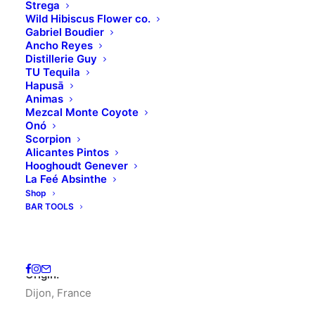
Strega
Wild Hibiscus Flower co.
Gabriel Boudier
Ancho Reyes
Distillerie Guy
TU Tequila
Hapusā
Animas
Mezcal Monte Coyote
Onó
Scorpion
Home
Gabriel Boudier
KOTA PANDAN LIQUEUR
Alicantes Pintos
Hooghoudt Genever
KOTA PANDAN
La Feé Absinthe
Shop
LIQUEUR
BAR TOOLS
Original
Current
28.00
€
25.00
€
price
price
Origin:
was:
is:
Dijon, France