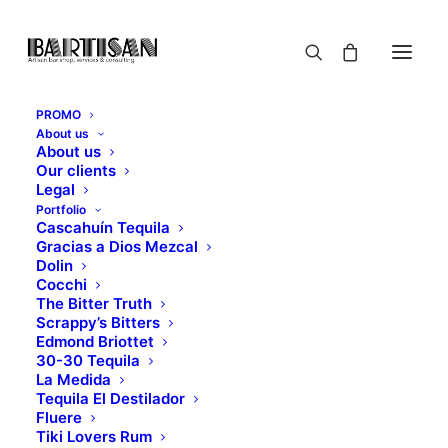
PROMO
About us
About us
Our clients
Legal
Portfolio
Cascahuín Tequila
Gracias a Dios Mezcal
Dolin
Cocchi
The Bitter Truth
Scrappy’s Bitters
Edmond Briottet
30-30 Tequila
La Medida
Tequila El Destilador
Fluere
Tiki Lovers Rum