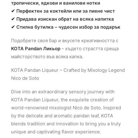
тропически, ядкови и ванилови нотки
✔ Перфектен за коктейли или за пиене чист
✔ Придава изискан обрат на всяка напитка
✔ Стилна бутилка – чудесен избор за подарък
Подобрете своя бар и вкусете креативността с
KOTA Pandan Ликьор
– където страстта среща
майсторството във всяка капка.
KOTA Pandan Liqueur – Crafted by Mixology Legend
Nico de Soto
Dive into an extraordinary sensory journey with
KOTA Pandan Liqueur, the exquisite creation of
world-renowned mixologist Nico de Soto. Inspired
by the delicate and aromatic pandan leaf, KOTA
blends tradition and innovation to bring you a truly
unique and captivating flavor experience.