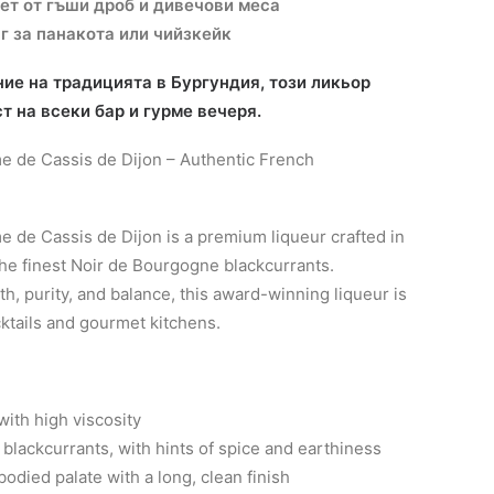
ет от гъши дроб и дивечови меса
г за панакота или чийзкейк
е на традицията в Бургундия, този ликьор
т на всеки бар и гурме вечеря.
e de Cassis de Dijon – Authentic French
 de Cassis de Dijon is a premium liqueur crafted in
the finest Noir de Bourgogne blackcurrants.
h, purity, and balance, this award-winning liqueur is
cktails and gourmet kitchens.
ith high viscosity
 blackcurrants, with hints of spice and earthiness
bodied palate with a long, clean finish