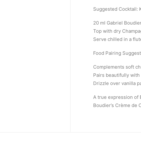
Suggested Cocktail: 
20 ml Gabriel Boudie
Top with dry Champag
Serve chilled in a flu
Food Pairing Suggest
Complements soft che
Pairs beautifully wit
Drizzle over vanilla 
A true expression of 
Boudier’s Crème de C