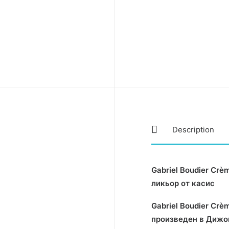
Description
Gabriel Boudier Crè
ликьор от касис
Gabriel Boudier Crè
произведен в Дижон