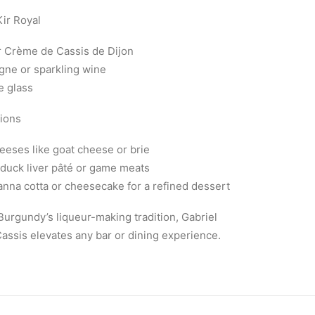
Kir Royal
r Crème de Cassis de Dijon
ne or sparkling wine
te glass
ions
eses like goat cheese or brie
h duck liver pâté or game meats
panna cotta or cheesecake for a refined dessert
Burgundy’s liqueur-making tradition, Gabriel
assis elevates any bar or dining experience.