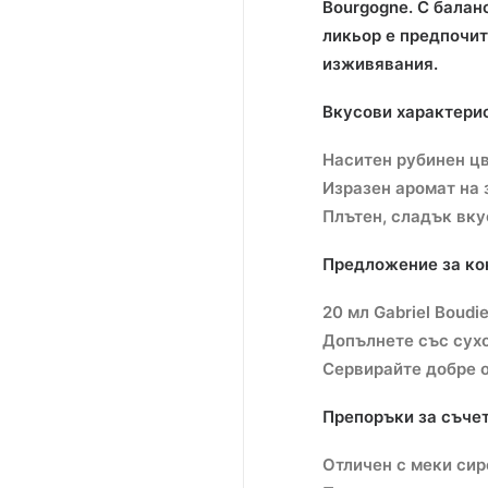
Bourgogne. С балан
ликьор е предпочит
изживявания.
Вкусови характери
Наситен рубинен цв
Изразен аромат на 
Плътен, сладък вку
Предложение за кок
20 мл Gabriel Boudie
Допълнете със сух
Сервирайте добре о
Препоръки за съчет
Отличен с меки сир