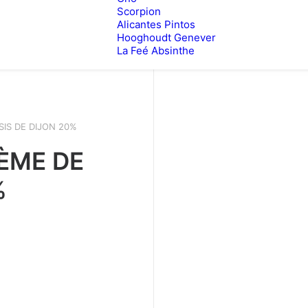
Scorpion
Alicantes Pintos
Hooghoudt Genever
La Feé Absinthe
SIS DE DIJON 20%
ÈME DE
%