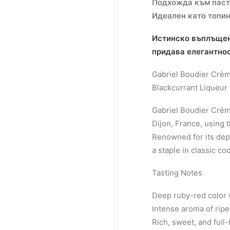
Подхожда към паст
Идеален като топин
Истинско въплъщени
придава елегантнос
Gabriel Boudier Crèm
Blackcurrant Liqueur
Gabriel Boudier Crème
Dijon, France, using 
Renowned for its dept
a staple in classic co
Tasting Notes
Deep ruby-red color w
Intense aroma of ripe
Rich, sweet, and full-