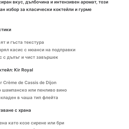
сиран вкус, дълбочина и интензивен аромат, този
ан избор за класически коктейли и гурме
стики
ят и гъста текстура
зрял касис с нюанси на подправки
с с дълъг и чист завършек
тейл: Kir Royal
r Crème de Cassis de Dijon
о шампанско или пенливо вино
хладен в чаша тип флейта
аване с храна
ена като козе сирене или бри