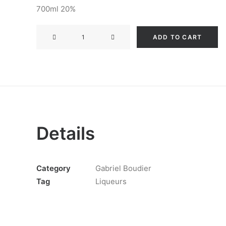
700ml 20%
GABRIEL
ADD TO CART
BOUDIER
CRÈME
DE
CASSIS
DE
DIJON
20%
Details
quantity
Category
Gabriel Boudier
Tag
Liqueurs