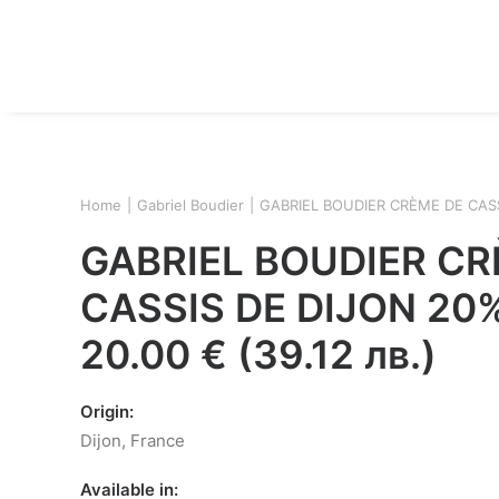
Home
Gabriel Boudier
GABRIEL BOUDIER CRÈME DE CAS
GABRIEL BOUDIER CR
CASSIS DE DIJON 20
20.00
€
(
39.12
лв.
)
Origin:
Dijon, France
Available in: