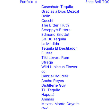
Portfolio
Shop
BAR TO
Cascahuín Tequila
Gracias a Dios Mezcal
Dolin
Cocchi
The Bitter Truth
Scrappy’s Bitters
Edmond Briottet
30-30 Tequila
La Medida
Tequila El Destilador
Fluere
Tiki Lovers Rum
Strega
Wild Hibiscus Flower
co.
Gabriel Boudier
Ancho Reyes
Distillerie Guy
TU Tequila
Hapusā
Animas
Mezcal Monte Coyote
Onó