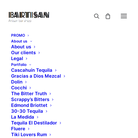
PROMO
About us
About us
Our clients
Legal
Portfolio
Cascahuín Tequila
Gracias a Dios Mezcal
Dolin
Cocchi
The Bitter Truth
Scrappy’s Bitters
Edmond Briottet
30-30 Tequila
La Medida
Tequila El Destilador
Fluere
Tiki Lovers Rum