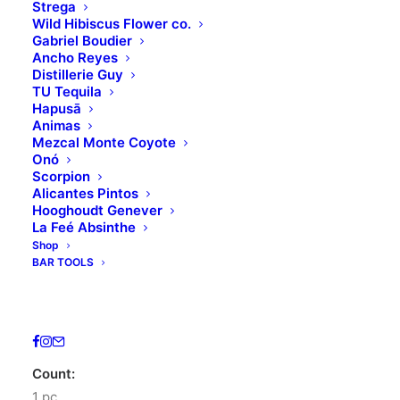
Strega
Wild Hibiscus Flower co.
Gabriel Boudier
Ancho Reyes
Distillerie Guy
TU Tequila
Hapusā
Animas
Mezcal Monte Coyote
Onó
Scorpion
Home
Uncategorized
VASO VELADORA
Alicantes Pintos
Hooghoudt Genever
VASO VELADORA
La Feé Absinthe
Shop
2.00
€
BAR TOOLS
Origin:
Mexico
Count:
1 pc