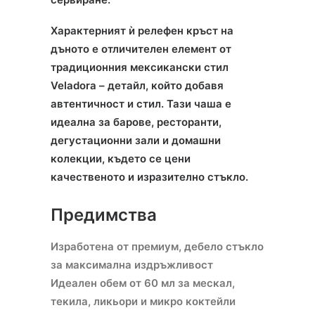
Характерният ѝ релефен кръст на
дъното е отличителен елемент от
традиционния мексикански стил
Veladora – детайл, който добавя
автентичност и стил. Тази чаша е
идеална за барове, ресторанти,
дегустационни зали и домашни
колекции, където се цени
качественото и изразително стъкло.
Предимства
Изработена от премиум, дебело стъкло
за максимална издръжливост
Идеален обем от 60 мл за мескал,
текила, ликьори и микро коктейли