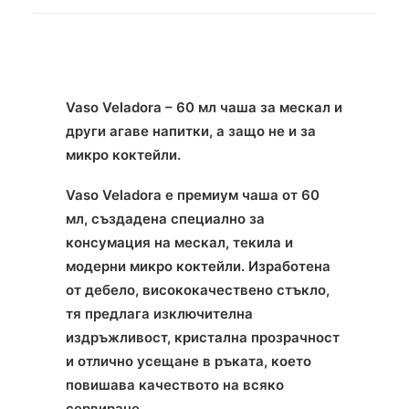
Vaso Veladora – 60 мл чаша за мескал и
други агаве напитки, а защо не и за
микро коктейли.
Vaso Veladora е премиум чаша от 60
мл, създадена специално за
консумация на мескал, текила и
модерни микро коктейли. Изработена
от дебело, висококачествено стъкло,
тя предлага изключителна
издръжливост, кристална прозрачност
и отлично усещане в ръката, което
повишава качеството на всяко
сервиране.