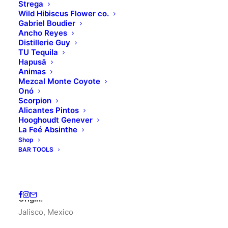
Strega
Wild Hibiscus Flower co.
Gabriel Boudier
Ancho Reyes
Distillerie Guy
TU Tequila
Hapusā
Animas
Mezcal Monte Coyote
Onó
Scorpion
Home
TU tequila
TU TEQUILA AÑEJO mini
Alicantes Pintos
Hooghoudt Genever
TU TEQUILA AÑEJO
La Feé Absinthe
Shop
mini
BAR TOOLS
3.60
€
(
7.04
лв.
)
Origin:
Jalisco, Mexico