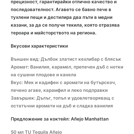
прецизност, гарантирайки отлично качество и
последователност. Агавето се бавно пече в
тухлени пещи и дестилира два пъти в медни
казани, за да се получи текила, която отразява
тероара и майсторството на региона.
Вкусови характеристики
Външен вид: Дълбок златист кехлибар с блясък
Аромат: Ванилия, карамел, препечен дъб с нотки
на сушени плодове и канела
Вкус: Мек и кадифен с аромати на бутърскоч,
печено агаве, карамфил и леко подправки
Завършек: Дълъг, топъл и удовлетворяващ с
остатъчни аромати на дъб и сладка ванилия
Предложение за коктейл: Añejo Manhattan
50 мл TU Tequila Añejo