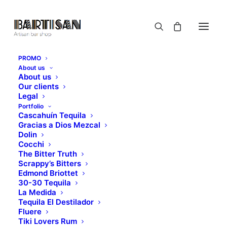
PROMO
About us
About us
Our clients
Legal
Portfolio
Cascahuín Tequila
Gracias a Dios Mezcal
Dolin
Cocchi
The Bitter Truth
Scrappy’s Bitters
Edmond Briottet
30-30 Tequila
La Medida
Tequila El Destilador
Fluere
Tiki Lovers Rum