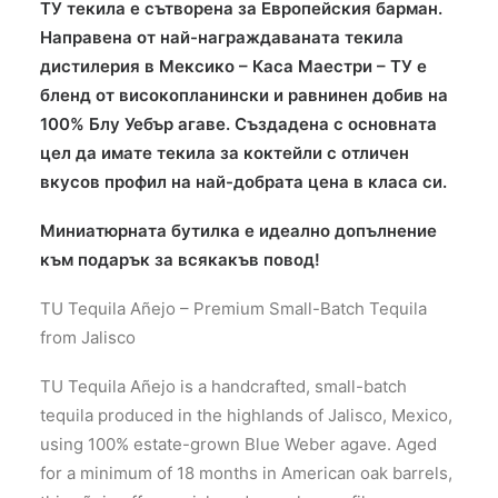
ТУ текила е сътворена за Европейския барман.
Направена от най-награждаваната текила
дистилерия в Мексико – Каса Маестри – ТУ е
бленд от високопланински и равнинен добив на
100% Блу Уебър агаве. Създадена с основната
цел да имате текила за коктейли с отличен
вкусов профил на най-добрата цена в класа си.
Миниатюрната бутилка е идеално допълнение
към подарък за всякакъв повод!
TU Tequila Añejo – Premium Small-Batch Tequila
from Jalisco
TU Tequila Añejo is a handcrafted, small-batch
tequila produced in the highlands of Jalisco, Mexico,
using 100% estate-grown Blue Weber agave. Aged
for a minimum of 18 months in American oak barrels,