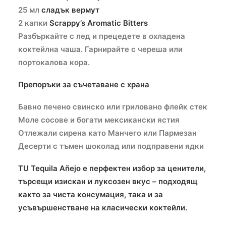
25 мл
сладък вермут
2 капки
Scrappy’s Aromatic Bitters
Разбъркайте с лед и прецедете в охладена
коктейлна чаша. Гарнирайте с череша или
портокалова кора.
Препоръки за съчетаване с храна
Бавно печено свинско или гриловано флейк стек
Моле сосове и богати мексикански ястия
Отлежали сирена като Манчего или Пармезан
Десерти с тъмен шоколад или подправени ядки
TU Tequila Añejo е перфектен избор за ценители,
търсещи изискан и луксозен вкус – подходящ
както за чиста консумация, така и за
усъвършенстване на класически коктейли.