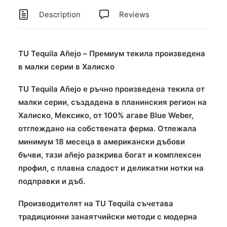
Description
Reviews
TU Tequila Añejo – Премиум текила произведена
в малки серии в Халиско
TU Tequila Añejo е ръчно произведена текила от
малки серии, създадена в планинския регион на
Халиско, Мексико, от 100% агаве Blue Weber,
отглеждано на собствената ферма. Отлежала
минимум 18 месеца в американски дъбови
бъчви, тази añejo разкрива богат и комплексен
профил, с плавна сладост и деликатни нотки на
подправки и дъб.
Производителят на TU Tequila съчетава
традиционни занаятчийски методи с модерна