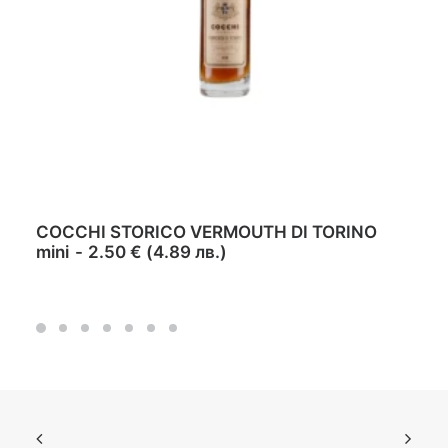
ADD TO CART
COCCHI STORICO VERMOUTH DI TORINO
mini
2.50
€
(
4.89
лв.
)