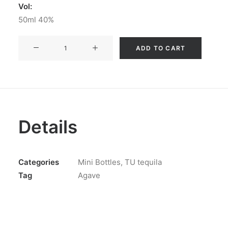
Vol:
50ml 40%
TU
ADD TO CART
TEQUILA
AÑEJO
mini
quantity
Details
Categories
Mini Bottles
,
TU tequila
Tag
Agave