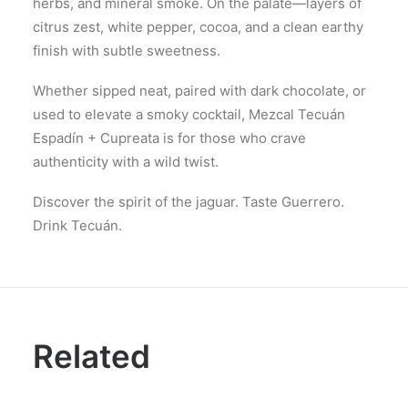
herbs, and mineral smoke. On the palate—layers of
citrus zest, white pepper, cocoa, and a clean earthy
finish with subtle sweetness.
Whether sipped neat, paired with dark chocolate, or
used to elevate a smoky cocktail, Mezcal Tecuán
Espadín + Cupreata is for those who crave
authenticity with a wild twist.
Discover the spirit of the jaguar. Taste Guerrero.
Drink Tecuán.
Related