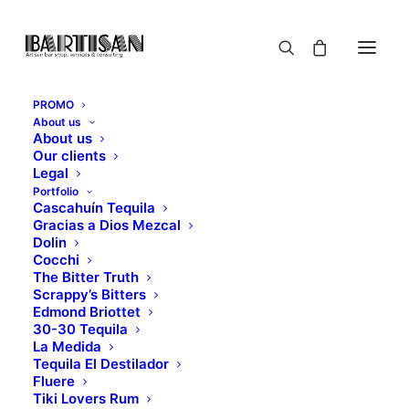
PROMO
About us
About us
Our clients
Legal
Portfolio
Cascahuín Tequila
Gracias a Dios Mezcal
Dolin
Cocchi
The Bitter Truth
Scrappy’s Bitters
Edmond Briottet
30-30 Tequila
La Medida
Tequila El Destilador
Fluere
Tiki Lovers Rum