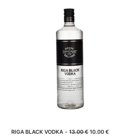
-
23
%
ADD TO CART
O
C
RIGA BLACK VODKA
13.00
€
10.00
€
r
u