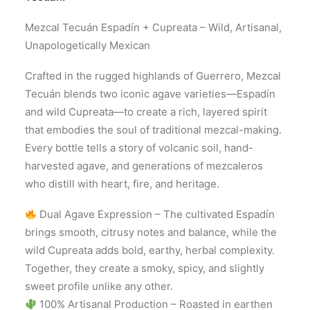
Mezcal Tecuán Espadín + Cupreata – Wild, Artisanal,
Unapologetically Mexican
Crafted in the rugged highlands of Guerrero, Mezcal
Tecuán blends two iconic agave varieties—Espadín
and wild Cupreata—to create a rich, layered spirit
that embodies the soul of traditional mezcal-making.
Every bottle tells a story of volcanic soil, hand-
harvested agave, and generations of mezcaleros
who distill with heart, fire, and heritage.
Dual Agave Expression – The cultivated Espadín
brings smooth, citrusy notes and balance, while the
wild Cupreata adds bold, earthy, herbal complexity.
Together, they create a smoky, spicy, and slightly
sweet profile unlike any other.
100% Artisanal Production – Roasted in earthen