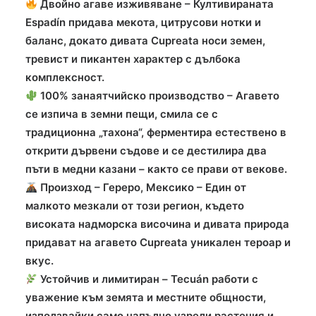
Двойно агаве изживяване – Култивираната
Espadín придава мекота, цитрусови нотки и
баланс, докато дивата Cupreata носи земен,
тревист и пикантен характер с дълбока
комплексност.
100% занаятчийско производство – Агавето
се изпича в земни пещи, смила се с
традиционна „тахона“, ферментира естествено в
открити дървени съдове и се дестилира два
пъти в медни казани – както се прави от векове.
Произход – Гереро, Мексико – Един от
малкото мезкали от този регион, където
високата надморска височина и дивата природа
придават на агавето Cupreata уникален тероар и
вкус.
Устойчив и лимитиран – Tecuán работи с
уважение към земята и местните общности,
използвайки само напълно узрели растения и