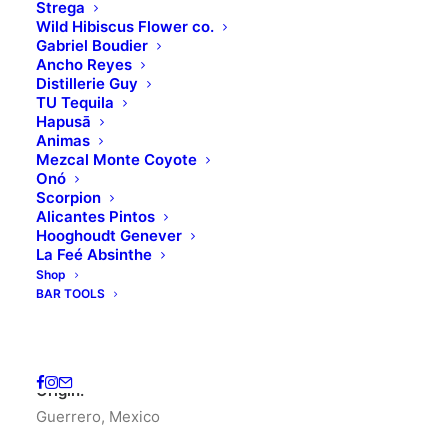
Strega
Wild Hibiscus Flower co.
Gabriel Boudier
Ancho Reyes
Distillerie Guy
TU Tequila
Hapusā
Animas
Mezcal Monte Coyote
Onó
Scorpion
Home
Uncategorized
TECUAN ESPADIN+CUPREATA
Alicantes Pintos
Hooghoudt Genever
TECUAN
La Feé Absinthe
Shop
ESPADIN+CUPREATA
BAR TOOLS
40.00
€
Origin:
Guerrero, Mexico