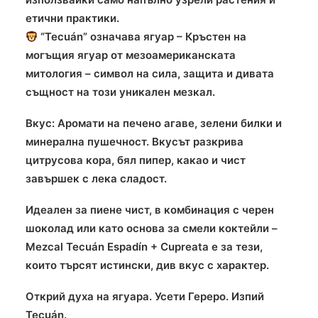
етични практики.
“Tecuán” означава ягуар – Кръстен на
могъщия ягуар от мезоамериканската
митология – символ на сила, защита и дивата
същност на този уникален мезкал.
Вкус: Аромати на печено агаве, зелени билки и
минерална пушечност. Вкусът разкрива
цитрусова кора, бял пипер, какао и чист
завършек с лека сладост.
Идеален за пиене чист, в комбинация с черен
шоколад или като основа за смели коктейли –
Mezcal Tecuán Espadín + Cupreata е за тези,
които търсят истински, див вкус с характер.
Открий духа на ягуара. Усети Гереро. Изпий
Tecuán.