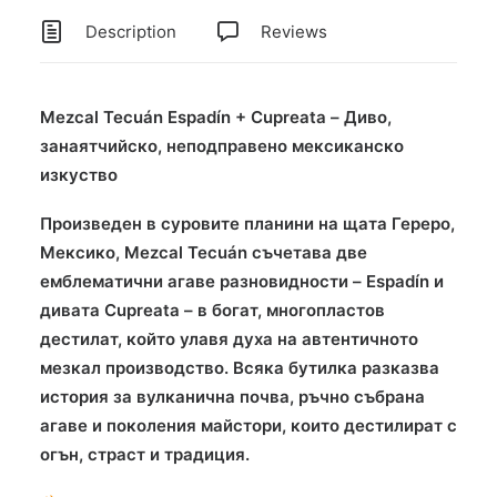
Description
Reviews
Mezcal Tecuán Espadín + Cupreata – Диво,
занаятчийско, неподправено мексиканско
изкуство
Произведен в суровите планини на щата Гереро,
Мексико, Mezcal Tecuán съчетава две
емблематични агаве разновидности – Espadín и
дивата Cupreata – в богат, многопластов
дестилат, който улавя духа на автентичното
мезкал производство. Всяка бутилка разказва
история за вулканична почва, ръчно събрана
агаве и поколения майстори, които дестилират с
огън, страст и традиция.