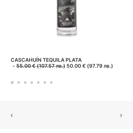
-
9
%
ADD TO CART
CASCAHUÍN TEQUILA PLATA
55.00
€
(
107.57
лв.
)
50.00
€
(
97.79
лв.
)