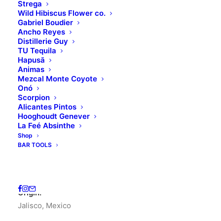
Strega
Wild Hibiscus Flower co.
Gabriel Boudier
Ancho Reyes
Distillerie Guy
TU Tequila
Hapusā
Animas
Mezcal Monte Coyote
Onó
Scorpion
Home
Cascahuin
CASCAHUÍN TEQUILA AÑEJO
Alicantes Pintos
Hooghoudt Genever
CASCAHUÍN TEQUILA
La Feé Absinthe
Shop
AÑEJO
BAR TOOLS
65.00
€
(
127.13
лв.
)
Origin:
Jalisco, Mexico