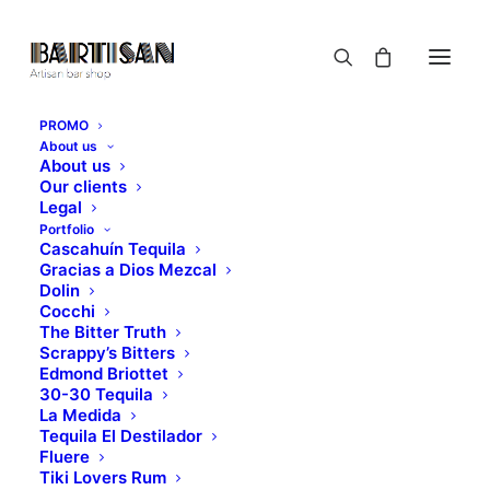
PROMO
About us
About us
Our clients
Legal
Portfolio
Cascahuín Tequila
Gracias a Dios Mezcal
Dolin
Cocchi
The Bitter Truth
Scrappy’s Bitters
Edmond Briottet
30-30 Tequila
La Medida
Tequila El Destilador
Fluere
Tiki Lovers Rum