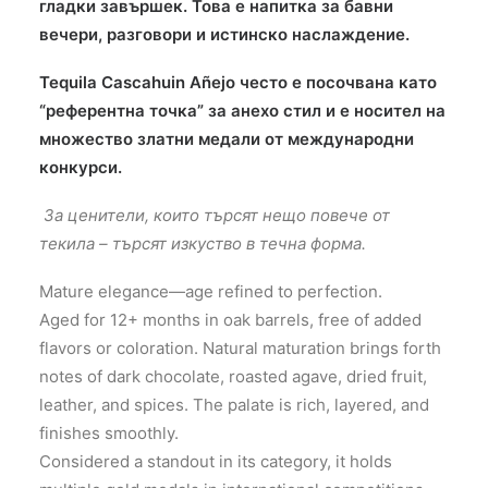
гладки завършек. Това е напитка за бавни
вечери, разговори и истинско наслаждение.
Tequila Cascahuin Añejo често е посочвана като
“референтна точка” за анехо стил и е носител на
множество златни медали от международни
конкурси.
За ценители, които търсят нещо повече от
текила – търсят изкуство в течна форма.
Mature elegance—age refined to perfection.
Aged for 12+ months in oak barrels, free of added
flavors or coloration. Natural maturation brings forth
notes of dark chocolate, roasted agave, dried fruit,
leather, and spices. The palate is rich, layered, and
finishes smoothly.
Considered a standout in its category, it holds