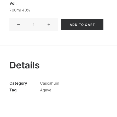
Vol:
700ml 40%
CASCAHUÍN
ADD TO CART
TEQUILA
AÑEJO
quantity
Details
Category
Cascahuin
Tag
Agave