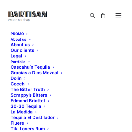
PROMO
About us
About us
Our clients
Legal
Portfolio
Cascahuín Tequila
Gracias a Dios Mezcal
Dolin
Cocchi
The Bitter Truth
Scrappy’s Bitters
Edmond Briottet
30-30 Tequila
La Medida
Tequila El Destilador
Fluere
Tiki Lovers Rum