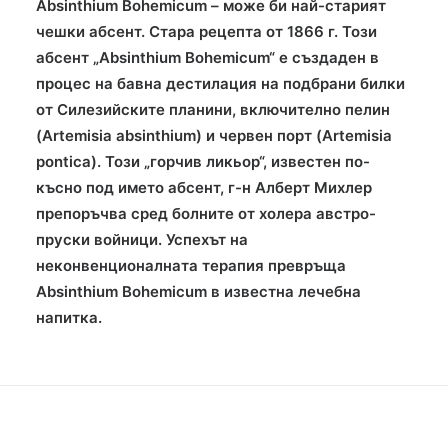
Absinthium Bohemicum – може би най-старият
чешки абсент.
Стара рецепта от 1866 г. Този
абсент „Absinthium Bohemicum“ е създаден в
процес на бавна дестилация на подбрани билки
от Силезийските планини, включително пелин
(Artemisia absinthium) и червен порт (Artemisia
pontica). Този „горчив ликьор“, известен по-
късно под името абсент, г-н Алберт Михлер
препоръчва сред болните от холера австро-
пруски войници. Успехът на
неконвенционалната терапия превръща
Absinthium Bohemicum в известна лечебна
напитка
.