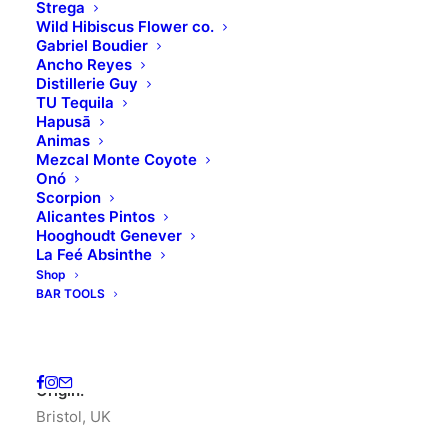
Strega
Wild Hibiscus Flower co.
Gabriel Boudier
Ancho Reyes
Distillerie Guy
TU Tequila
Hapusā
Animas
Mezcal Monte Coyote
Onó
Scorpion
Home
Michler's
ABSINTHIUM BOHEMICUM
Alicantes Pintos
Hooghoudt Genever
ABSINTHIUM
La Feé Absinthe
Shop
BOHEMICUM
BAR TOOLS
36.00
€
(
70.41
лв.
)
Origin:
Bristol, UK