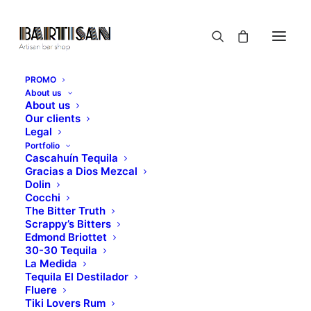
PROMO
About us
About us
Our clients
Legal
Portfolio
Cascahuín Tequila
Gracias a Dios Mezcal
Dolin
Cocchi
The Bitter Truth
Scrappy’s Bitters
Edmond Briottet
30-30 Tequila
La Medida
Tequila El Destilador
Fluere
Tiki Lovers Rum