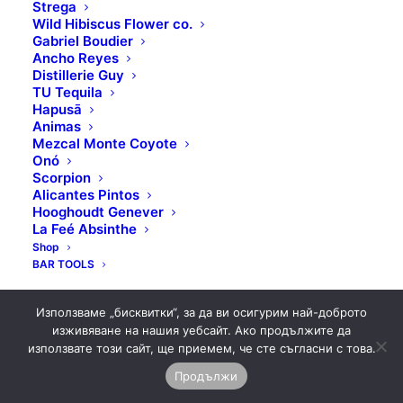
Strega
Wild Hibiscus Flower co.
Gabriel Boudier
Ancho Reyes
Distillerie Guy
TU Tequila
Hapusā
Animas
Mezcal Monte Coyote
Onó
Scorpion
Alicantes Pintos
Hooghoudt Genever
La Feé Absinthe
Shop
BAR TOOLS
Използваме „бисквитки“, за да ви осигурим най-доброто
изживяване на нашия уебсайт. Ако продължите да
© 2026 BARTISAN • Artisan bar shop. All rights reserved
използвате този сайт, ще приемем, че сте съгласни с това.
Продължи