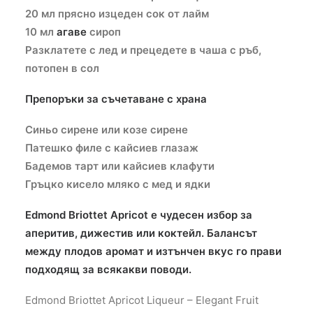
20 мл прясно изцеден сок от лайм
10 мл
агаве
сироп
Разклатете с лед и прецедете в чаша с ръб,
потопен в сол
Препоръки за съчетаване с храна
Синьо сирене или козе сирене
Патешко филе с кайсиев глазаж
Бадемов тарт или кайсиев клафути
Гръцко кисело мляко с мед и ядки
Edmond Briottet Apricot е чудесен избор за
аперитив, дижестив или коктейл. Балансът
между плодов аромат и изтънчен вкус го прави
подходящ за всякакви поводи.
Edmond Briottet Apricot Liqueur – Elegant Fruit