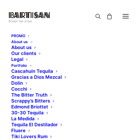
PROMO
About us
About us
Our clients
Legal
Portfolio
Cascahuín Tequila
Gracias a Dios Mezcal
Dolin
Cocchi
The Bitter Truth
Scrappy’s Bitters
Edmond Briottet
30-30 Tequila
La Medida
Tequila El Destilador
Fluere
Tiki Lovers Rum