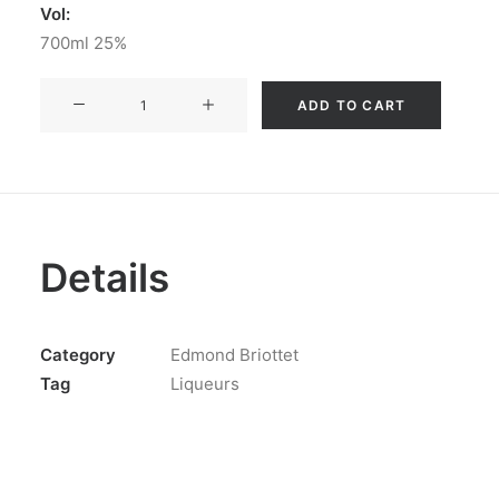
Vol:
700ml 25%
EDMOND
ADD TO CART
BRIOTTET
APRICOT
quantity
Details
Category
Edmond Briottet
Tag
Liqueurs