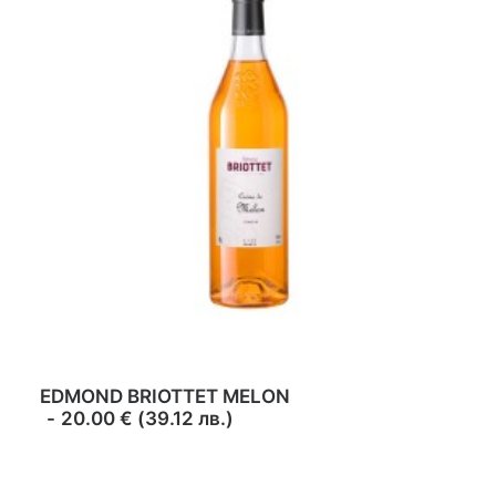
ADD TO CART
EDMOND BRIOTTET MELON
20.00
€
(
39.12
лв.
)