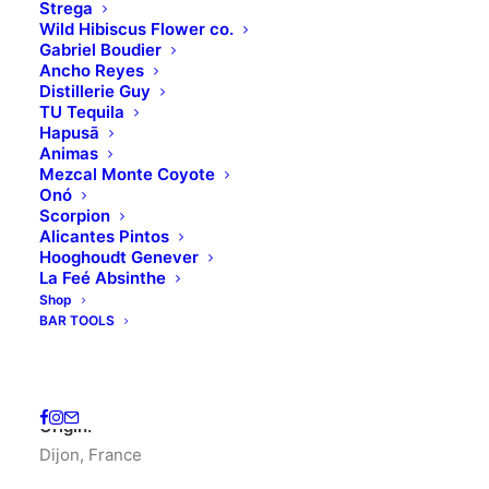
Strega
Wild Hibiscus Flower co.
Gabriel Boudier
Ancho Reyes
Distillerie Guy
TU Tequila
Hapusā
Animas
Mezcal Monte Coyote
Onó
Scorpion
Home
Edmond Briottet
EDMOND BRIOTTET APRICOT
Alicantes Pintos
Hooghoudt Genever
EDMOND BRIOTTET
La Feé Absinthe
Shop
APRICOT
BAR TOOLS
18.00
€
(
35.20
лв.
)
Origin:
Dijon, France