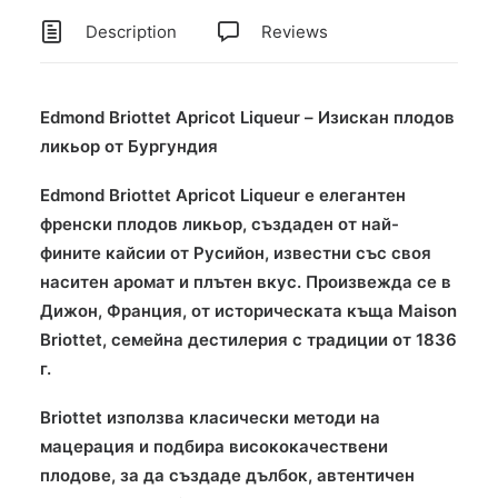
Description
Reviews
Edmond Briottet Apricot Liqueur – Изискан плодов
ликьор от Бургундия
Edmond Briottet Apricot Liqueur е елегантен
френски плодов ликьор, създаден от най-
фините кайсии от Русийон, известни със своя
наситен аромат и плътен вкус. Произвежда се в
Дижон, Франция, от историческата къща Maison
Briottet, семейна дестилерия с традиции от 1836
г.
Briottet използва класически методи на
мацерация и подбира висококачествени
плодове, за да създаде дълбок, автентичен